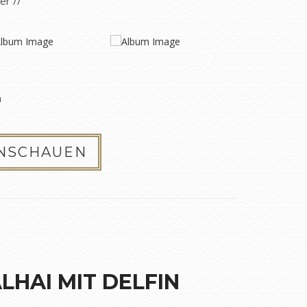
der //
n
ANSCHAUEN
LHAI MIT DELFIN