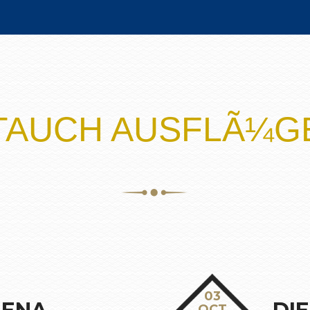
TAUCH AUSFLÃ¼G
03
OCT