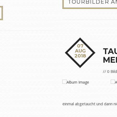
TOURBILDER 
07
TA
AUG
2018
ME
// 0 Bil
einmal abgetaucht und dann n