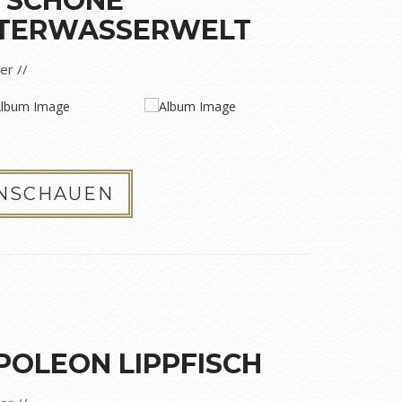
E SCHÖNE
TERWASSERWELT
der //
ANSCHAUEN
POLEON LIPPFISCH