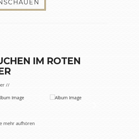
ANSCHAUEN
UCHEN IM ROTEN
ER
der //
ie mehr aufhören