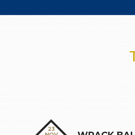
Failed to connect to MySQL: success
23
NOV