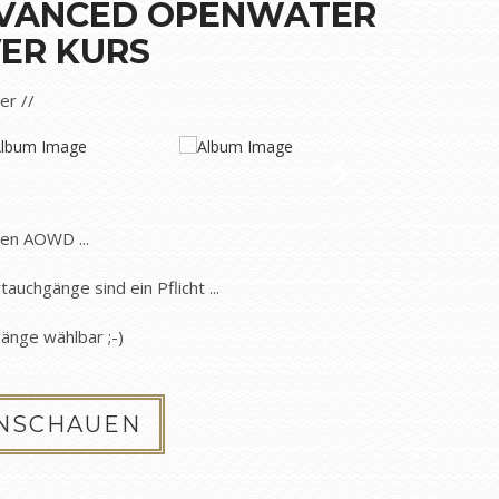
VANCED OPENWATER
VER KURS
der //
en AOWD ...
auchgänge sind ein Pflicht ...
änge wählbar ;-)
ANSCHAUEN