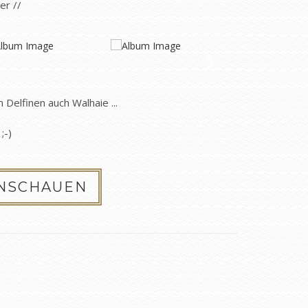
der //
Delfinen auch Walhaie ...
;-)
ANSCHAUEN