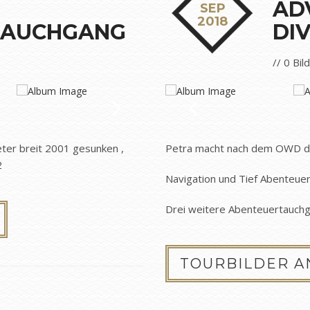
AD
SEP
2018
TAUCHGANG
DI
// 0 Bil
eter breit 2001 gesunken ,
Petra macht nach dem OWD d
2
Navigation und Tief Abenteuert
Drei weitere Abenteuertauchg
TOURBILDER 