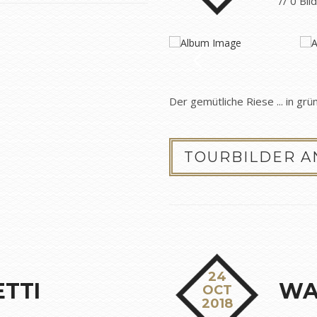
// 0 Bil
Der gemütliche Riese ... in grü
TOURBILDER 
24
TTI
WA
OCT
2018