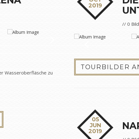
LENA
DI
2019
UN
// 0 Bil
TOURBILDER 
der Wasseroberfläsche zu
05
NA
JUN
2019